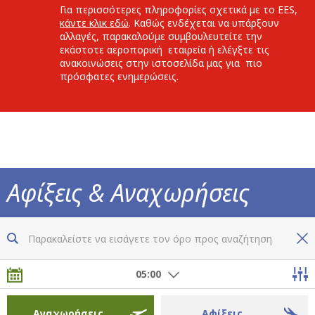
Για περισσότερες πληροφορίες σχετικά με το EES,
κάντε κλικ εδώ
. Καθώς ενδέχεται να υπάρξουν
αλλαγές, παρακαλούμε συμβουλευτείτε την
εκάστοτε αεροπορική εταιρεία ή ελέγξτε τις
ανακοινώσεις στην ιστοσελίδα μας για πιο
πρόσφατες ενημερώσεις.
Αφίξεις & Αναχωρήσεις
Τώρα ξέρετε τα πάντα για όλες τις πτήσεις
05:00
Αναχωρήσεις
Αφίξεις