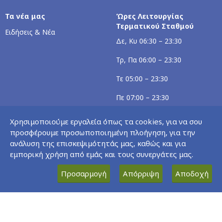
Τα νέα μας
Ώρες Λειτουργίας
Τερματικού Σταθμού
Ειδήσεις & Νέα
Δε, Κυ 06:30 – 23:30
Τρ, Πα 06:00 – 23:30
Τε 05:00 – 23:30
Πε 07:00 – 23:30
Σα 05:30 – 23:30
Χρησιμοποιούμε εργαλεία όπως τα cookies, για να σου
προσφέρουμε προσωποποιημένη πλοήγηση, για την
Ώρες Λειτουργίας
ανάλυση της επισκεψιμότητάς μας, καθώς και για
Αεροδρομίου
εμπορική χρήση από εμάς και τους συνεργάτες μας.
Δε, Τρ, Πε – Κυ 07:00 – 23:00
Προσαρμογή
Απόρριψη
Αποδοχή
Τε 06:30 – 23:00