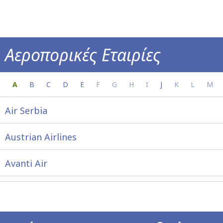
Αεροπορικές Εταιρίες
Όλες οι πληροφορίες για την αεροπορική σ
A
B
C
D
E
F
G
H
I
J
K
L
M
Air Serbia
Austrian Airlines
Avanti Air